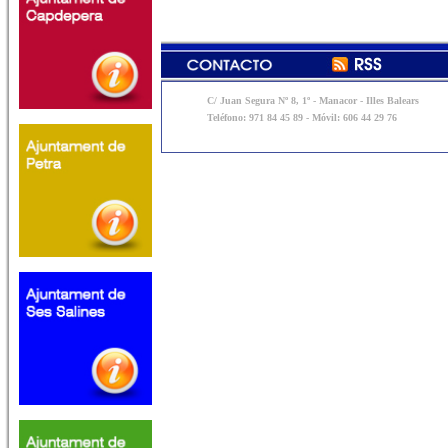
C/ Juan Segura Nº 8, 1º - Manacor - Illes Balears
Teléfono: 971 84 45 89 - Móvil: 606 44 29 76