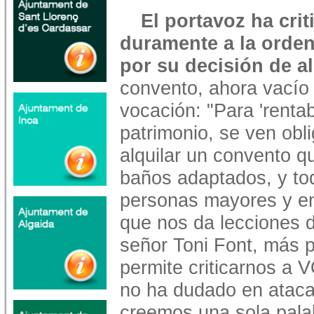
El portavoz ha crit
duramente a la orden
por su decisión de al
convento, ahora vacío p
vocación: "Para 'rentabi
patrimonio, se ven obl
alquilar un convento q
baños adaptados, y to
personas mayores y en
que nos da lecciones d
señor Toni Font, más p
permite criticarnos a 
no ha dudado en atacar
creemos una sola pala