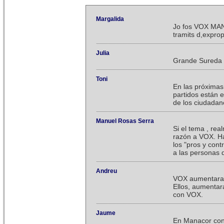
Margalida
Jo fos VOX MAN
tramits d,exprop
Julia
Grande Sureda
Toni
En las próximas
partidos están e
de los ciudadan
Manuel Rosas Serra
Si el tema , rea
razón a VOX. Ha
los "pros y cont
a las personas 
Andreu
VOX aumentara 
Ellos, aumentar
con VOX.
Jaume
En Manacor cont