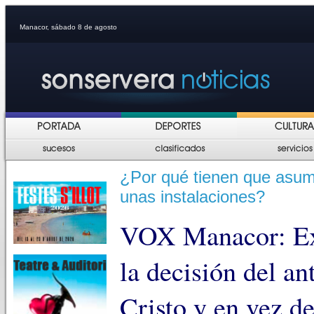
Manacor, sábado 8 de agosto
¿Por qué tienen que asumi
unas instalaciones?
VOX Manacor: Exi
la decisión del a
Cristo y en vez de