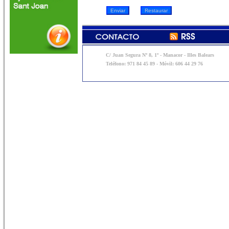
C/ Juan Segura Nº 8, 1º - Manacor - Illes Balears
Teléfono: 971 84 45 89 - Móvil: 606 44 29 76