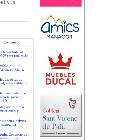
ad y la
Comentado
 tercer hotel al
l 2º para finales de
sible la
Ferran, en Palma,
ico las obras de
ad, accesibilidad y
 de Sineu debido a
tivo ferroviario,
.44 h
nte para informar
stricciones, y
 els actes incívics
va campanya
ortiu. Concierto de
de la Espuma.