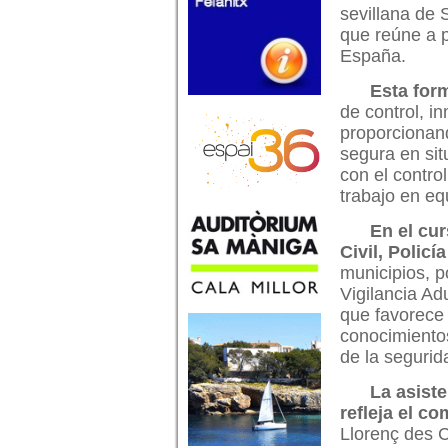
sevillana de 
que reúne a p
España.
Esta form
de control, i
proporcionand
segura en sit
con el control
trabajo en eq
En el cur
Civil, Policí
municipios, 
Vigilancia Ad
que favorece 
conocimientos
de la segurid
La asiste
refleja el c
Llorenç des C