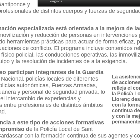
exigencia.
Santiponce y
rofesionales de distintos cuerpos y fuerzas de segurida
ación especializada está orientada a la mejora de la
nmovilización y reducción de personas en intervenciones p
o herramientas prácticas para actuar de forma eficaz, p
uaciones de conflicto. El programa incluye contenidos r
 físico policial, las conducciones operativas, las inmovili
uipo y la resolución de incidentes de alta exigencia.
so participan integrantes de la Guardia
La asistenci
a
Nacional, policías locales de diferentes
de acciones
policías autonómicas, Fuerzas Armadas,
refleja el 
uanera y personal de seguridad privada, lo
la Policía L
el intercambio de experiencias y
Llorenç de
 entre profesionales de distintos ámbitos
con la form
continua de
ad.
y con la me
permanent
ncia a este tipo de acciones formativas
ompromiso d
e la Policía Local de Sant
ardassar con la formación continua de sus agentes y co