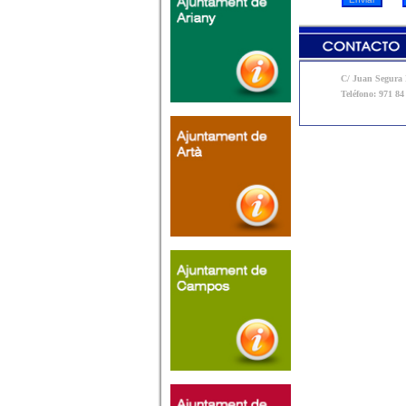
C/ Juan Segura N
Teléfono: 971 84