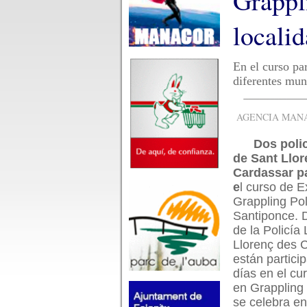
Grappli
locali
En el curso par
diferentes mun
AGENCIA MANAC
Dos polic
de Sant Llor
Cardassar pa
e
l curso de E
Grappling Pol
Santiponce. 
de la Policía
Llorenç des 
están partici
días en el cu
en Grappling 
se celebra en