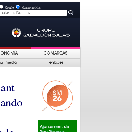
Google
Manacornoticias
Sant
pando