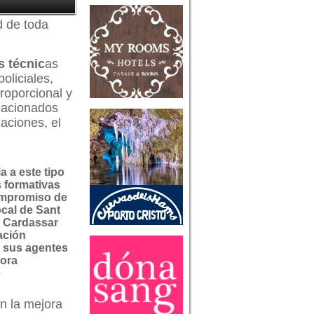
d de toda
s técnic
as
oliciales,
roporcional y
elacionados
zaciones, el
a a este tipo
 formativas
compromiso de
ocal de Sant
s Cardassar
ación
 sus agentes
jora
e
n la mejora