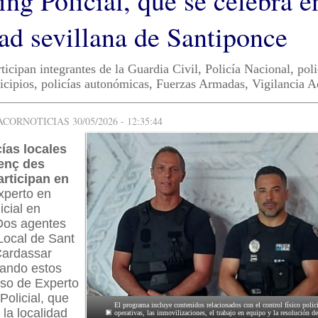
ng Policial, que se celebra e
dad sevillana de Santiponce
ticipan integrantes de la Guardia Civil, Policía Nacional, poli
icipios, policías autonómicas, Fuerzas Armadas, Vigilancia 
ORNOTICIAS 30/05/2026 - 12:35:44
ías locales
enç des
rticipan en
xperto en
icial en
Dos agentes
 Local de Sant
Cardassar
pando estos
rso de Experto
Policial, que
El programa incluye contenidos relacionados con el control físico polic
 la localidad
operativas, las inmovilizaciones, el trabajo en equipo y la resolución de