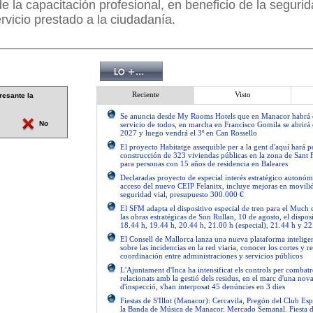
 la capacitación profesional, en beneficio de la segurid
ervicio prestado a la ciudadanía.
Reciente
Visto
resante la
Se anuncia desde My Rooms Hotels que en Manacor habrá el
No
servicio de todos, en marcha en Francisco Gomila se abrirá e
2027 y luego vendrá el 3º en Can Rossello
El proyecto Habitatge assequible per a la gent d'aquí hará po
construcción de 323 viviendas públicas en la zona de Sant 
para personas con 15 años de residencia en Baleares
Declaradas proyecto de especial interés estratégico autonóm
acceso del nuevo CEIP Felanitx, incluye mejoras en movilid
seguridad vial, presupuesto 300.000 €
El SFM adapta el dispositivo especial de tren para el Much
las obras estratégicas de Son Rullan, 10 de agosto, el disposi
18.44 h, 19.44 h, 20.44 h, 21.00 h (especial), 21.44 h y 22
El Consell de Mallorca lanza una nueva plataforma intelige
sobre las incidencias en la red viaria, conocer los cortes y re
coordinación entre administraciones y servicios públicos
L'Ajuntament d'Inca ha intensificat els controls per combatre
relacionats amb la gestió dels residus, en el marc d'una no
d'inspecció, s'han interposat 45 denúncies en 3 dies
Fiestas de S'Illot (Manacor): Cercavila, Pregón del Club Esp
la Banda de Música de Manacor. Mercado Semanal. Fiesta 