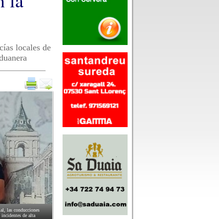
n la
cías locales de
Aduanera
ial, las conducciones
 incidentes de alta