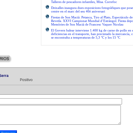
Talleres de pescadores infantiles, Misa. Correfoc
Deixalles inaugura dues exposicions fotogràfiques que pose
centre en el marc del seu 40è aniversari
Fiestas de Son Macià: Petanca, Tiro al Plato, Espectáculo d
Revetla. XXVI Campionat Mundial d’Estràngol. Fiesta depo
Memòries de Son Macià de Francesc Vaquer Nicolau
El Govern balear interviene 1.400 kg de carne de pollo en 
deficiencias en el transporte, han precintado la mercancía, 
se encontraba a temperaturas de 5,3 °C y los 15 °C
Serra
Positivo