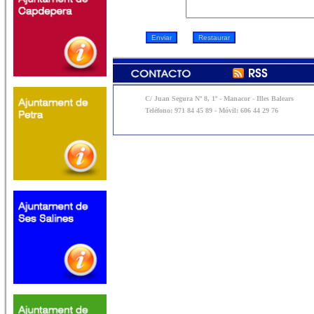
C/ Juan Segura Nº 8, 1º - Manacor - Illes Balears
Teléfono: 971 84 45 89 - Móvil: 606 44 29 76