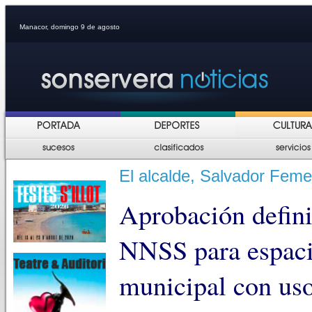
Manacor, domingo 9 de agosto
El alcalde, Salvador Feme
Aprobación defini
NNSS para espacio
municipal con uso