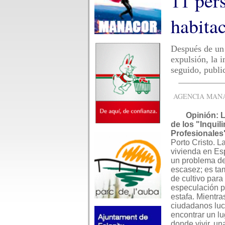
11 per
habita
Después de un 
expulsión, la 
seguido, publ
AGENCIA MANAC
Opinión: 
de los "Inquil
Profesionales
Porto Cristo. La
vivienda en Es
un problema de
escasez; es ta
de cultivo para 
especulación pa
estafa. Mientra
ciudadanos luc
encontrar un l
donde vivir, un