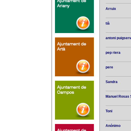
Arruix
tià
antoni puigser
pep riera
pere
Sandra
Manuel Rosas 
Toni
Anónimo