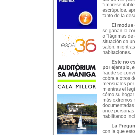
"impresentables
escrúpulos, a
tanto de la des
El modus 
se ganan la co
o "lágrimas de 
situación da un
salón, mientras
habitaciones.
Este no es
por ejemplo, e
fraude se convi
cobra a otros 
mensuales por 
mientras el leg
cómo su hogar 
más extremos r
documentadas d
once personas 
habilitando inc
La Pregunt
con la que est