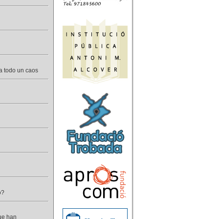
a todo un caos
o?
ue han