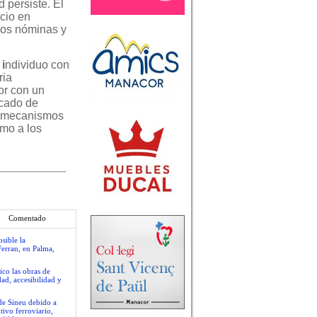
 persiste. El
cio en
dos nóminas y
i
ndividuo con
ria
or con un
rcado de
os mecanismos
omo a los
Comentado
sible la
Ferran, en Palma,
ico las obras de
ad, accesibilidad y
 de Sineu debido a
tivo ferroviario,