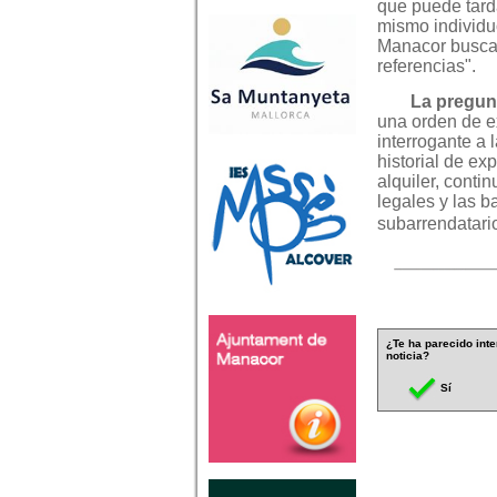
que puede tarda
mismo individu
Manacor buscan
referencias".
La pregunt
una orden de ex
interrogante a
historial de ex
alquiler, conti
legales y las b
subarrendatari
¿Te ha parecido inte
noticia?
Sí