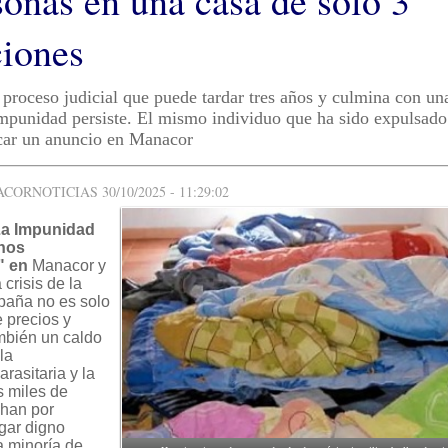
sonas en una casa de solo 3
ciones
proceso judicial que puede tardar tres años y culmina con un
impunidad persiste. El mismo individuo que ha sido expulsado
icar un anuncio en Manacor
ORNOTICIAS 30/10/2025 - 11:29:02
La Impunidad
inos
" en
Manacor y
 crisis de la
paña no es solo
 precios y
mbién un caldo
la
rasitaria y la
s miles de
han por
ugar digno
a minoría de