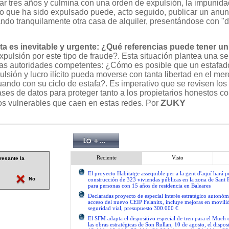
r tres años y culmina con una orden de expulsión, la impunidad
o que ha sido expulsado puede, acto seguido, publicar un anun
do tranquilamente otra casa de alquiler, presentándose con "
a es inevitable y urgente: ¿Qué referencias puede tener un 
pulsión por este tipo de fraude?. Esta situación plantea una se
 las autoridades competentes: ¿Cómo es posible que un estafad
pulsión y lucro ilícito pueda moverse con tanta libertad en el me
nuando con su ciclo de estafa?. Es imperativo que se revisen l
ases de datos para proteger tanto a los propietarios honestos c
ZUKY
os vulnerables que caen en estas redes. Por
Reciente
Visto
resante la
El proyecto Habitatge assequible per a la gent d'aquí hará po
No
construcción de 323 viviendas públicas en la zona de Sant 
para personas con 15 años de residencia en Baleares
Declaradas proyecto de especial interés estratégico autonóm
acceso del nuevo CEIP Felanitx, incluye mejoras en movilid
seguridad vial, presupuesto 300.000 €
El SFM adapta el dispositivo especial de tren para el Much
las obras estratégicas de Son Rullan, 10 de agosto, el disposi