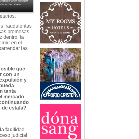
troducir once personas
hón en la cochera.
etarios.
s fraudulentas
lsas promesas
 dentro, la
ormir en el
barrendar las
osible que
r con un
 expulsión y
o pueda
n tanta
 el mercado
, continuando
 de estafa?.
 facili
dad
eso judicial