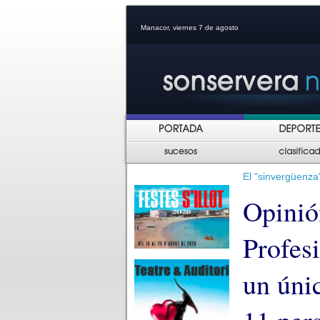
Manacor, viernes 7 de agosto
El "sinvergüenza
Opinió
Profes
un únic