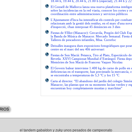
18.44 h, 19.44 h, 20.44 h, 21.00 h (especial), 21.44 h y 22
El Consell de Mallorca lanza una nueva plataforma intelige
sobre las incidencias en la red viaria, conocer los cortes y re
coordinación entre administraciones y servicios públicos
L'Ajuntament d'Inca ha intensificat els controls per combatre
relacionats amb la gestió dels residus, en el marc d'una no
d'inspecció, s'han interposat 45 denúncies en 3 dies
Fiestas de S'Illot (Manacor): Cercavila, Pregón del Club Esp
la Banda de Música de Manacor. Mercado Semanal. Fiesta 
Talleres de pescadores infantiles, Misa. Correfoc
Deixalles inaugura dues exposicions fotogràfiques que pose
centre en el marc del seu 40è aniversari
Fiestas de Son Macià: Petanca, Tiro al Plato, Espectáculo d
Revetla. XXVI Campionat Mundial d’Estràngol. Fiesta depo
Memòries de Son Macià de Francesc Vaquer Nicolau
El Govern balear interviene 1.400 kg de carne de pollo en 
deficiencias en el transporte, han precintado la mercancía, 
se encontraba a temperaturas de 5,3 °C y los 15 °C
Carta al director. “El abandono del jardín del colegio Simón
Manacor, las plantas que en su momento lucían verdes y es
encuentran hoy completamente mustias y marchitas”
el tandem gabaldon y zuky unos pesados de campeonato