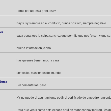
Forca per aquesta gentussa!!
hay suky siempre en el comflicto, nunca positivo, siempre negativo
ver
vaya tropa, eso la culpa sanchez que permite que nos `pisen y que se
buena informacion, cierto
hay quienes tienen mucha cara
somos los mas tontos del mundo
Serra
Sin comentarios, pero....
¿Y no puede el ayuntamiento pedir el certificado de empadronamient
Para que veais como esta el patio,aquí en Manacor hay marroquíes q