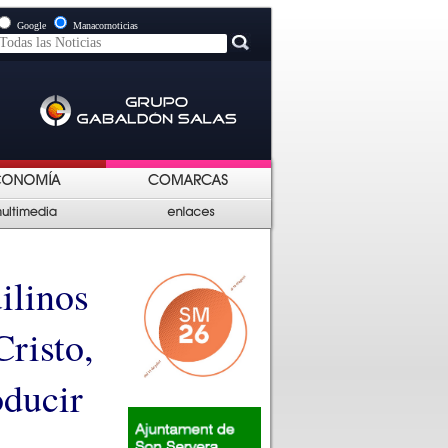
Google
Manacornoticias
ilinos
risto,
oducir