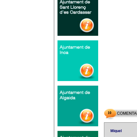
10
Miquel