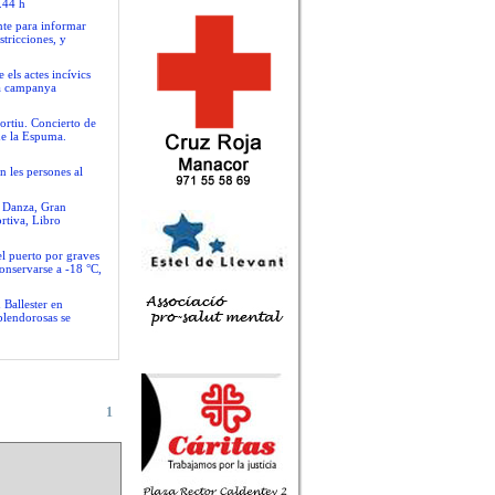
.44 h
nte para informar
stricciones, y
 els actes incívics
va campanya
ortiu. Concierto de
de la Espuma.
n les persones al
e Danza, Gran
rtiva, Libro
el puerto por graves
conservarse a -18 °C,
 Ballester en
plendorosas se
1