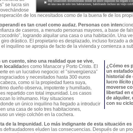
Hay situaciones documentadas donde un único inquilino ha llegado a in
" se lucra sin
en una casa de solo tres habitaciones, habilitando incluso un viejo colc
provechándose
esperación de los necesitados como de la buena fe de los propi
operandi es tan cruel como audaz. Personas con inten
cione
nfianza de caseros, a menudo personas mayores, a base de fa
cocodrilo", logrando alquilar una casa o una habitación. Una vez
 giro drástico. El propietario es desplazado, incluso forzado a d
 el inquilino se apropia de facto de la vivienda y comienza a su
 un cuento, sino una realidad que se vive,
¿Cómo es p
n localida
des como Manacor y Porto Cristo. El
un estafado
erte en un lucrativo negocio: el "sinvergüenza"
historial de
desgraciados y necesitados hasta 300 euros
lucro ilícit
cabeza, como si la propiedad fuera suya,
moverse co
ítimo dueño observa, impotente y humillado,
libertad en
es repartido con total impunidad. Los casos
de alquiler
ozan lo inhumano. Hay situaciones
con su ciclo
onde un único inquilino ha llegado a introducir
en una casa de solo tres habitaciones,
luso un viejo colchón en la cochera.
a de la Impunidad. Lo más indignante de esta situación es la
os defraudadores eluden las consecuencias. Después de un proc