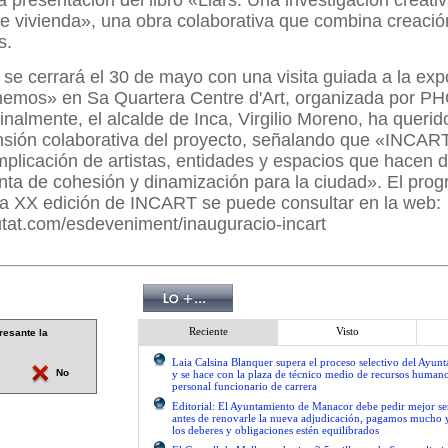
la presentación del libro «Llars. Una investigación creati
de vivienda», una obra colaborativa que combina creación 
s.
al se cerrará el 30 de mayo con una visita guiada a la ex
nemos» en Sa Quartera Centre d'Art, organizada por P
inalmente, el alcalde de Inca, Virgilio Moreno, ha queri
nsión colaborativa del proyecto, señalando que «INCART
implicación de artistas, entidades y espacios que hacen d
nta de cohesión y dinamización para la ciudad». El pro
la XX edición de INCART se puede consultar en la web:
iutat.com/esdeveniment/inauguracio-incart
Reciente
Visto
resante la
Laia Calsina Blanquer supera el proceso selectivo del Ayu
No
y se hace con la plaza de técnico medio de recursos human
personal funcionario de carrera
Editorial: El Ayuntamiento de Manacor debe pedir mejor 
antes de renovarle la nueva adjudicación, pagamos mucho 
los deberes y obligaciones estén equilibrados