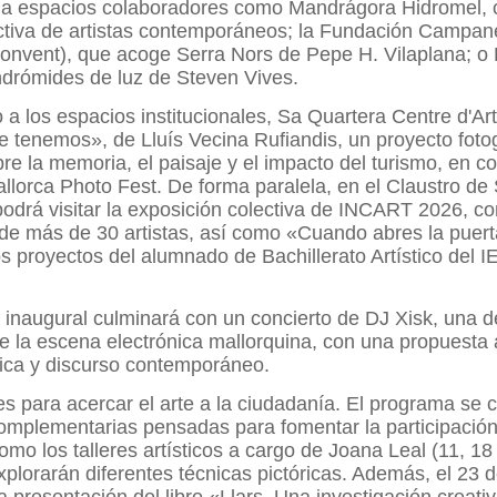
 a espacios colaboradores como Mandrágora Hidromel, 
ctiva de artistas contemporáneos; la Fundación Campan
Convent), que acoge Serra Nors de Pepe H. Vilaplana; 
ndrómides de luz de Steven Vives.
 a los espacios institucionales, Sa Quartera Centre d'Ar
 tenemos», de Lluís Vecina Rufiandis, un proyecto foto
bre la memoria, el paisaje y el impacto del turismo, en c
lorca Photo Fest. De forma paralela, en el Claustro de
drá visitar la exposición colectiva de INCART 2026, co
 de más de 30 artistas, así como «Cuando abres la puer
s proyectos del alumnado de Bachillerato Artístico del 
 inaugural culminará con un concierto de DJ Xisk, una de
 la escena electrónica mallorquina, con una propuesta a
ca y discurso contemporáneo.
es para acercar el arte a la ciudadanía. El programa se
omplementarias pensadas para fomentar la participación
como los talleres artísticos a cargo de Joana Leal (11, 18
plorarán diferentes técnicas pictóricas. Además, el 23