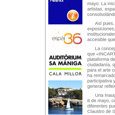
mayo. La inic
artistas, espa
consolsolándo
Así pues,
exposiciones,
institucional
accesible que
La concej
que «INCART 
plataforma de
ciudadanía, q
para el arte
ha remarcado
participativa 
generar refle
Una inaugu
8 de mayo, co
diferentes pu
Claustro de 