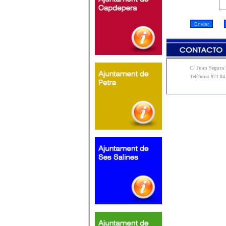
C/ Juan Segura N
Teléfono: 971 84