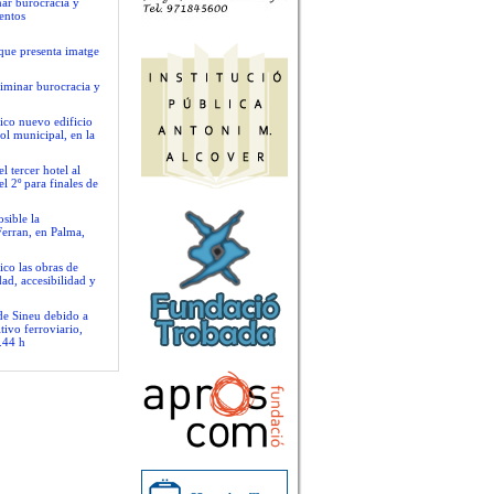
nar burocracia y
entos
que presenta imatge
liminar burocracia y
ico nuevo edificio
ol municipal, en la
 tercer hotel al
l 2º para finales de
sible la
Ferran, en Palma,
ico las obras de
ad, accesibilidad y
 de Sineu debido a
tivo ferroviario,
.44 h