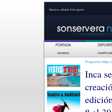
Manacor, sábado 8 de agosto
Programa https:/
Inca se
creaci
edició