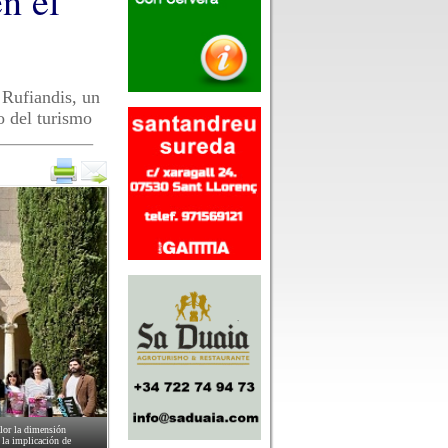
n el
 Rufiandis, un
o del turismo
alor la dimensión
 la implicación de