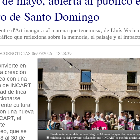
 de mayo, abierta al público e
ro de Santo Domingo
ntre d'Art inaugura «La arena que tenemos», de Lluís Vecina
ráfico que reflexiona sobre la memoria, el paisaje y el impact
ORNOTICIAS 06/05/2026 - 18:28:39
onvierte en
la creación
ea con una
ón de INCART
dad de Inca
cionarse
ente cultural
con una nueva
NCART, el
rte
eo, que se
Finalmente, el alcalde de Inca, Virgilio Moreno, ha querido poner en v
 8 al 30 de
colaborativa del proyecto, señalando que «INCART es posible gracias a