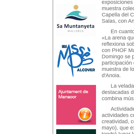
exposiciones
muestra cole
Capella del 
Salas, con A
En cuanto
«La arena que
reflexiona so
con PHOF Mal
Domingo se po
participación
muestra de lo
d'Anoia.
La velada
destacadas de
combina músi
Actividad
actividades c
creatividad, 
mayo), que ex