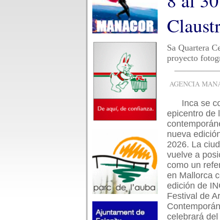
8 al 30
Claust
Sa Quartera Ce
proyecto fotog
AGENCIA MANAC
Inca se c
epicentro de 
contemporán
nueva edici
2026. La ciu
vuelve a posi
como un refer
en Mallorca 
edición de I
Festival de A
Contemporán
celebrará del