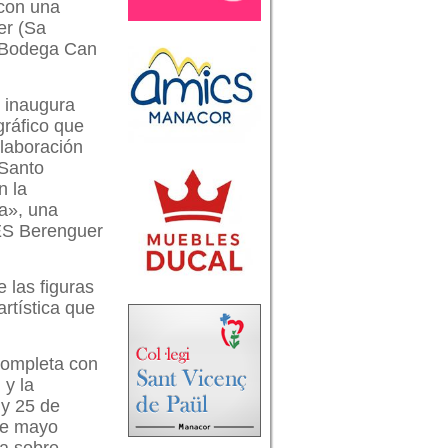
con una
er (Sa
o Bodega Can
t inaugura
gráfico que
olaboración
 Santo
n la
ta», una
IES Berenguer
 las figuras
rtística que
 completa con
 y la
 y 25 de
 de mayo