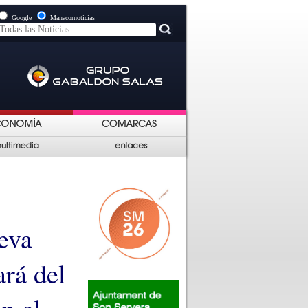
Google
Manacornoticias
eva
rá del