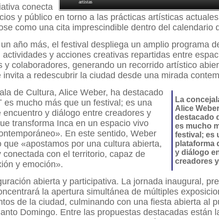
artistas
iativa conecta
cios y público en torno a las prácticas artísticas actuales
se como una cita imprescindible dentro del calendario de
 un año más, el festival despliega un amplio programa d
 actividades y acciones creativas repartidas entre espac
es y colaboradores, generando un recorrido artístico abier
 invita a redescubrir la ciudad desde una mirada conte
ala de Cultura, Alice Weber, ha destacado
La concejal
es mucho más que un festival; es una
Alice Weber
 encuentro y diálogo entre creadores y
destacado 
ue transforma Inca en un espacio vivo
es mucho m
 contemporáneo». En este sentido, Weber
festival; es
 que «apostamos por una cultura abierta,
plataforma 
y diálogo e
y conectada con el territorio, capaz de
creadores y
xión y emoción».
ración abierta y participativa. La jornada inaugural, pre
ncentrará la apertura simultánea de múltiples exposici
ntos de la ciudad, culminando con una fiesta abierta al p
Santo Domingo. Entre las propuestas destacadas están l