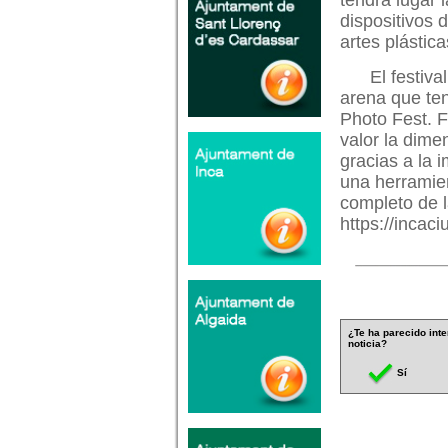
tendrá lugar 
dispositivos 
artes plástica
El festiv
arena que te
Photo Fest. F
valor la dime
gracias a la 
una herramie
completo de 
https://incac
¿Te ha parecido inte
noticia?
Sí