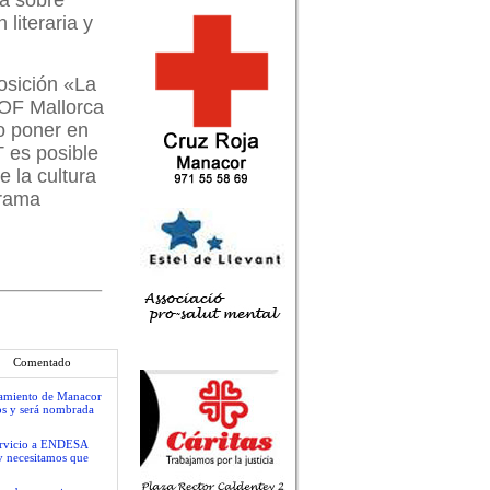
va sobre
literaria y
posición «La
HOF Mallorca
do poner en
 es posible
e la cultura
grama
Comentado
ntamiento de Manacor
os y será nombrada
servicio a ENDESA
y necesitamos que