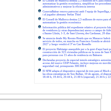
El Consell de Mallorca destina 2,5 millones de € para elimi
automatizar la gestión económica, simplificar los procedimi
administrativos y mejorar la eficiencia interna
ConectaBalear renova patrocini amb l’equip de Superlliga, 
i al jugador alemany Stefan Thiel
El Consell de Mallorca destina 2,5 millones de euros para e
automatizar la gestión económica
Información pública del expediente relativo al proyecto bás
de vestidores (y otras dependencias) anexo a campo de fútb
c/Jaume Llinàs, 1-3, de Sant Llorenç des Cardassar, 20 días
Se anuncia desde My Rooms Hotels que en Manacor habrá el
servicio de todos, en marcha en Francisco Gomila se abrirá e
2027 y luego vendrá el 3º en Can Rossello
El proyecto Habitatge assequible per a la gent d'aquí hará po
construcción de 323 viviendas públicas en la zona de Sant 
para personas con 15 años de residencia en Baleares
Declaradas proyecto de especial interés estratégico autonóm
acceso del nuevo CEIP Felanitx, incluye mejoras en movilid
seguridad vial, presupuesto 300.000 €
El SFM adapta el dispositivo especial de tren para el Much
las obras estratégicas de Son Rullan, 10 de agosto, el disposi
18.44 h, 19.44 h, 20.44 h, 21.00 h (especial), 21.44 h y 22