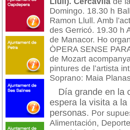
Llull). Cercavila
de l
Domingo. 18.30 h Ball
Ramon Llull. Amb l’ac
des Gerricó. 19.30 h 
de Manacor. Ho organ
ÒPERA SENSE PARAU
de Mozart acompanya
pintures de l’artista i
Soprano: Maia Planas 
Día grande en la c
espera la visita a l
personas.
Por supuest
Alimentación, Deporte